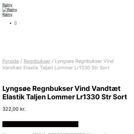
Rainy
Rainy
Forside
/
Regnbukser
/
Lyngsøe Regnbukser Vind
Vandtæt Elastik Taljen Lommer Lr1330 Str Sort
Lyngsøe Regnbukser Vind Vandtæt
Elastik Taljen Lommer Lr1330 Str Sort
322,00
kr.
Bedste Pris Fundet på Price Index