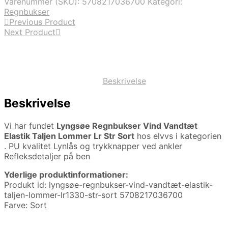
Varenummer (SKU):
5708217036700
Kategori:
Regnbukser
Previous Product
Next Product
Beskrivelse
Beskrivelse
Vi har fundet
Lyngsøe Regnbukser Vind Vandtæt
Elastik Taljen Lommer Lr Str Sort
hos elvvs i kategorien
. PU kvalitet Lynlås og trykknapper ved ankler
Refleksdetaljer på ben
Yderlige produktinformationer:
Produkt id: lyngsøe-regnbukser-vind-vandtæt-elastik-
taljen-lommer-lr1330-str-sort 5708217036700
Farve: Sort