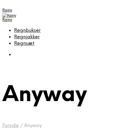
Rainy
Rainy
Regnbukser
Regnjakker
Regnsæt
Anyway
Forside
/
Anyway