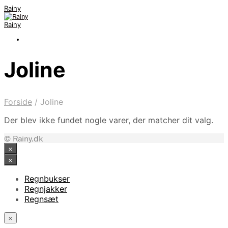
Rainy
Rainy
Joline
Forside
/
Joline
Der blev ikke fundet nogle varer, der matcher dit valg.
© Rainy.dk
×
×
Regnbukser
Regnjakker
Regnsæt
×