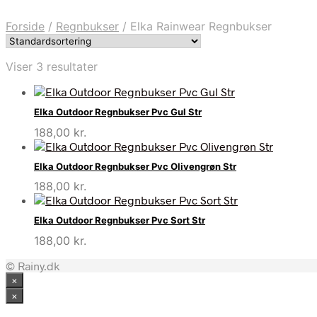
Forside
/
Regnbukser
/
Elka Rainwear Regnbukser
Viser 3 resultater
Elka Outdoor Regnbukser Pvc Gul Str
188,00
kr.
Elka Outdoor Regnbukser Pvc Olivengrøn Str
188,00
kr.
Elka Outdoor Regnbukser Pvc Sort Str
188,00
kr.
© Rainy.dk
×
×