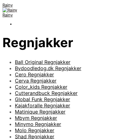
Rainy
Rainy
Regnjakker
Ball Original Regnjakker
Bydoodledog.dk Regnjakker
Cero Regnjakker
Cerva Regnjakker
Color_kids Regnjakker
Cutterandbuck Regnjakker
Global Funk Regnjakker
Kajakforalle Regnjakker
Matinique Regnjakker
Mbym Regnjakker
Minymo Regnjakker
Molo Regnjakker
Shad Regnjakker