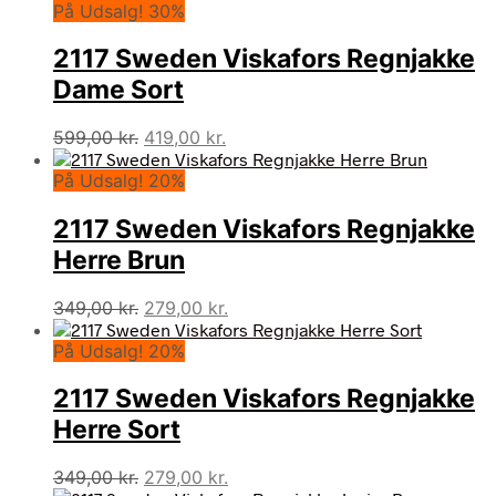
På Udsalg! 30%
pris
pris
var:
er:
2117 Sweden Viskafors Regnjakke
449,00 kr..
314,00 kr..
Dame Sort
Den
Den
599,00
kr.
419,00
kr.
oprindelige
aktuelle
På Udsalg! 20%
pris
pris
var:
er:
2117 Sweden Viskafors Regnjakke
599,00 kr..
419,00 kr..
Herre Brun
Den
Den
349,00
kr.
279,00
kr.
oprindelige
aktuelle
På Udsalg! 20%
pris
pris
var:
er:
2117 Sweden Viskafors Regnjakke
349,00 kr..
279,00 kr..
Herre Sort
Den
Den
349,00
kr.
279,00
kr.