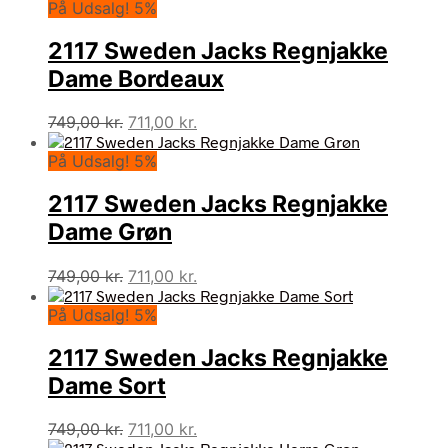
På Udsalg! 5%
2117 Sweden Jacks Regnjakke
Dame Bordeaux
Den
Den
749,00
kr.
711,00
kr.
oprindelige
aktuelle
På Udsalg! 5%
pris
pris
var:
er:
2117 Sweden Jacks Regnjakke
749,00 kr..
711,00 kr..
Dame Grøn
Den
Den
749,00
kr.
711,00
kr.
oprindelige
aktuelle
På Udsalg! 5%
pris
pris
var:
er:
2117 Sweden Jacks Regnjakke
749,00 kr..
711,00 kr..
Dame Sort
Den
Den
749,00
kr.
711,00
kr.