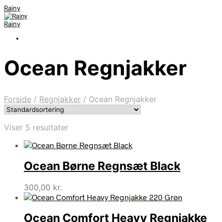
Rainy
Rainy
Ocean Regnjakker
Forside
/
Regnjakker
/
Ocean Regnjakker
Viser 5 resultater
Ocean Børne Regnsæt Black
300,00
kr.
Ocean Comfort Heavy Regnjakke