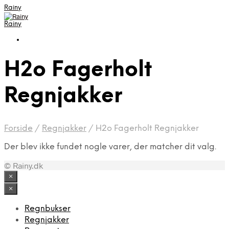
Rainy
Rainy
H2o Fagerholt
Regnjakker
Forside
/
Regnjakker
/
H2o Fagerholt Regnjakker
Der blev ikke fundet nogle varer, der matcher dit valg.
© Rainy.dk
×
×
Regnbukser
Regnjakker