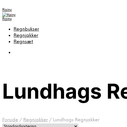
Rainy
Rainy
Regnbukser
Regnjakker
Regnsæt
Lundhags R
Forside
/
Regnjakker
/
Lundhags Regnjakker