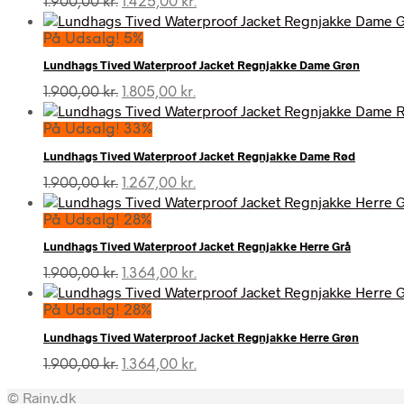
1.900,00
kr.
1.425,00
kr.
oprindelige
aktuelle
pris
pris
På Udsalg! 5%
var:
er:
Lundhags Tived Waterproof Jacket Regnjakke Dame Grøn
1.900,00 kr..
1.425,00 kr..
Den
Den
1.900,00
kr.
1.805,00
kr.
oprindelige
aktuelle
pris
pris
På Udsalg! 33%
var:
er:
Lundhags Tived Waterproof Jacket Regnjakke Dame Rød
1.900,00 kr..
1.805,00 kr..
Den
Den
1.900,00
kr.
1.267,00
kr.
oprindelige
aktuelle
pris
pris
På Udsalg! 28%
var:
er:
Lundhags Tived Waterproof Jacket Regnjakke Herre Grå
1.900,00 kr..
1.267,00 kr..
Den
Den
1.900,00
kr.
1.364,00
kr.
oprindelige
aktuelle
pris
pris
På Udsalg! 28%
var:
er:
Lundhags Tived Waterproof Jacket Regnjakke Herre Grøn
1.900,00 kr..
1.364,00 kr..
Den
Den
1.900,00
kr.
1.364,00
kr.
oprindelige
aktuelle
© Rainy.dk
pris
pris