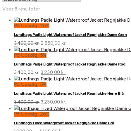
Viser 8 resultater
På Udsalg! 25%
Lundhags Padje Light Waterproof Jacket Regnjakke Dame Grøn
Den
Den
3.400,00
kr.
2.550,00
kr.
oprindelige
aktuelle
pris
pris
På Udsalg! 5%
var:
er:
Lundhags Padje Light Waterproof Jacket Regnjakke Dame Rød
3.400,00 kr..
2.550,00 kr..
Den
Den
3.400,00
kr.
3.230,00
kr.
oprindelige
aktuelle
pris
pris
På Udsalg! 5%
var:
er:
Lundhags Padje Light Waterproof Jacket Regnjakke Herre Blå
3.400,00 kr..
3.230,00 kr..
Den
Den
3.400,00
kr.
3.230,00
kr.
oprindelige
aktuelle
pris
pris
På Udsalg! 25%
var:
er:
Lundhags Tived Waterproof Jacket Regnjakke Dame Grå
3.400,00 kr..
3.230,00 kr..
Den
Den