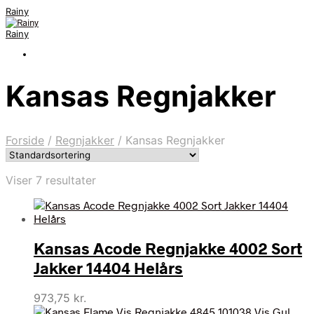
Rainy
Rainy
Kansas Regnjakker
Forside
/
Regnjakker
/
Kansas Regnjakker
Viser 7 resultater
Kansas Acode Regnjakke 4002 Sort
Jakker 14404 Helårs
973,75
kr.