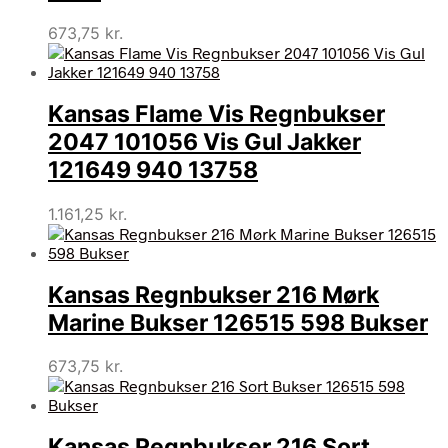
673,75
kr.
Kansas Flame Vis Regnbukser
2047 101056 Vis Gul Jakker
121649 940 13758
1.161,25
kr.
Kansas Regnbukser 216 Mørk
Marine Bukser 126515 598 Bukser
673,75
kr.
Kansas Regnbukser 216 Sort