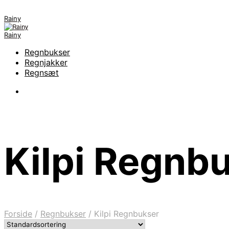
Rainy
Rainy
Regnbukser
Regnjakker
Regnsæt
Kilpi Regnb
Forside
/
Regnbukser
/
Kilpi Regnbukser