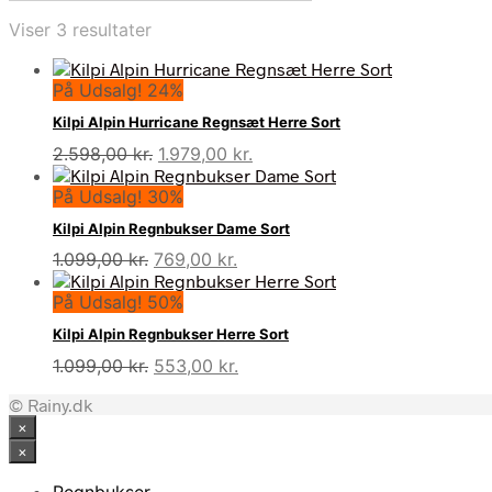
Viser 3 resultater
På Udsalg! 24%
Kilpi Alpin Hurricane Regnsæt Herre Sort
Den
Den
2.598,00
kr.
1.979,00
kr.
oprindelige
aktuelle
På Udsalg! 30%
pris
pris
var:
er:
Kilpi Alpin Regnbukser Dame Sort
2.598,00 kr..
1.979,00 kr..
Den
Den
1.099,00
kr.
769,00
kr.
oprindelige
aktuelle
På Udsalg! 50%
pris
pris
var:
er:
Kilpi Alpin Regnbukser Herre Sort
1.099,00 kr..
769,00 kr..
Den
Den
1.099,00
kr.
553,00
kr.
oprindelige
aktuelle
© Rainy.dk
pris
pris
×
var:
er:
1.099,00 kr..
553,00 kr..
×
Regnbukser