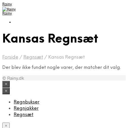
Rainy
Rainy
Kansas Regnsæt
Forside
/
Regnsæt
/
Kansas Regnsæt
Der blev ikke fundet nogle varer, der matcher dit valg.
© Rainy.dk
×
×
Regnbukser
Regnjakker
Regnsæt
×