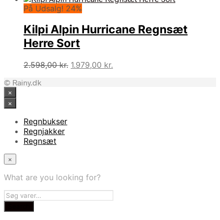
På Udsalg! 24%
pris
pris
var:
er:
Kilpi Alpin Hurricane Regnsæt
2.598,00 kr..
2.193,00 kr..
Herre Sort
Den
Den
2.598,00
kr.
1.979,00
kr.
oprindelige
aktuelle
© Rainy.dk
pris
pris
×
var:
er:
2.598,00 kr..
1.979,00 kr..
×
Regnbukser
Regnjakker
Regnsæt
×
What are you looking for?