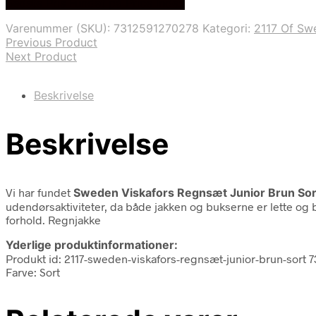
Bedste Pris Fundet på Price Index
pris
pris
var:
er:
Varenummer (SKU):
7312591270278
Kategori:
2117 Of Sw
448,00 kr..
379,00 kr..
Previous Product
Next Product
Beskrivelse
Beskrivelse
Vi har fundet
Sweden Viskafors Regnsæt Junior Brun Sor
udendørsaktiviteter, da både jakken og bukserne er lette og
forhold. Regnjakke
Yderlige produktinformationer:
Produkt id: 2117-sweden-viskafors-regnsæt-junior-brun-sort 
Farve: Sort