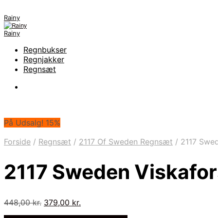
Rainy
Rainy
Regnbukser
Regnjakker
Regnsæt
På Udsalg! 15%
Forside
/
Regnsæt
/
2117 Of Sweden Regnsæt
/
2117 Swed
2117 Sweden Viskafor
Den
Den
448,00
kr.
379,00
kr.
oprindelige
aktuelle