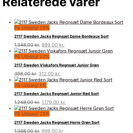
Relaterede varer
På Udsalg! 26%
2117 Sweden Jacks Regnsæt Dame Bordeaux Sort
Den
Den
1.348,00
kr.
999,00
kr.
oprindelige
aktuelle
På Udsalg! 22%
pris
pris
var:
er:
2117 Sweden Viskafors Regnsæt Junior Grøn
1.348,00 kr..
999,00 kr..
Den
Den
398,00
kr.
312,00
kr.
oprindelige
aktuelle
På Udsalg! 6%
pris
pris
var:
er:
2117 Sweden Jacks Regnsæt Junior Rød Sort
398,00 kr..
312,00 kr..
Den
Den
1.248,00
kr.
1.179,00
kr.
oprindelige
aktuelle
På Udsalg! 26%
pris
pris
var:
er:
2117 Sweden Jacks Regnsæt Herre Grøn Sort
1.248,00 kr..
1.179,00 kr..
Den
Den
1.348,00
kr.
999,00
kr.