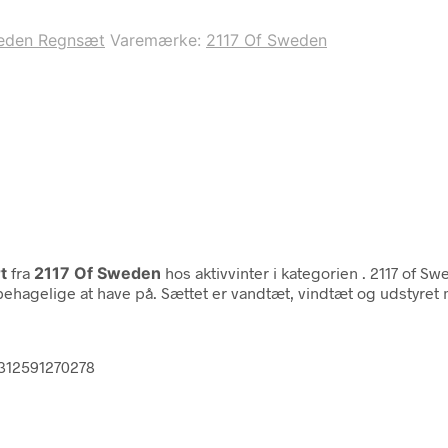
eden Regnsæt
Varemærke:
2117 Of Sweden
t
fra
2117 Of Sweden
hos aktivvinter i kategorien
. 2117 of Sw
 behagelige at have på. Sættet er vandtæt, vindtæt og udstyret
7312591270278