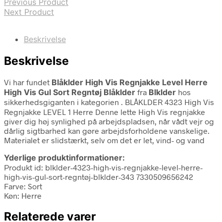
Previous Product
Next Product
Beskrivelse
Beskrivelse
Vi har fundet
Blåklder High Vis Regnjakke Level Herre
High Vis Gul Sort Regntøj Blåklder
fra
Blklder
hos
sikkerhedsgiganten i kategorien
. BLÅKLDER 4323 High Vis
Regnjakke LEVEL 1 Herre Denne lette High Vis regnjakke
giver dig høj synlighed på arbejdspladsen, når vådt vejr og
dårlig sigtbarhed kan gøre arbejdsforholdene vanskelige.
Materialet er slidstærkt, selv om det er let, vind- og vand
Yderlige produktinformationer:
Produkt id: blklder-4323-high-vis-regnjakke-level-herre-
high-vis-gul-sort-regntøj-blklder-343 7330509656242
Farve: Sort
Køn: Herre
Relaterede varer