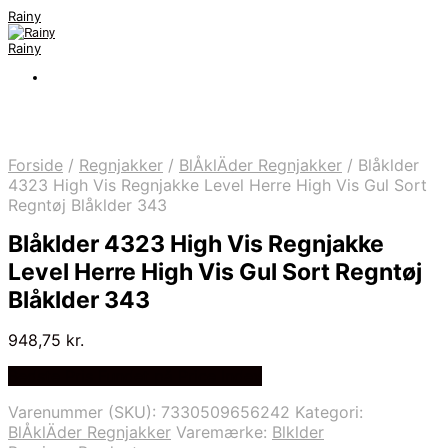
Rainy
Rainy
Forside
/
Regnjakker
/
BlÅklÄder Regnjakker
/
Blåklder
4323 High Vis Regnjakke Level Herre High Vis Gul Sort
Regntøj Blåklder 343
Blåklder 4323 High Vis Regnjakke
Level Herre High Vis Gul Sort Regntøj
Blåklder 343
948,75
kr.
Bedste Pris Fundet på Price Index
Varenummer (SKU):
7330509656242
Kategori:
BlÅklÄder Regnjakker
Varemærke:
Blklder