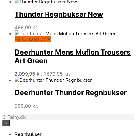
Thunder Regnbukser New
499,00
kr.
På Udsalg! 20%
Deerhunter Mens Muflon Trousers
Art Green
Den
Den
2.099,95
kr.
1.679,95
kr.
oprindelige
aktuelle
pris
pris
Deerhunter Thunder Regnbukser
var:
er:
2.099,95 kr..
1.679,95 kr..
599,00
kr.
© Rainy.dk
×
Regnbukser