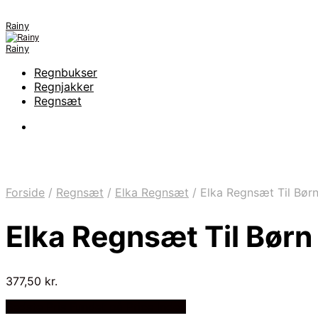
Rainy
Rainy
Regnbukser
Regnjakker
Regnsæt
Forside
/
Regnsæt
/
Elka Regnsæt
/
Elka Regnsæt Til Bør
Elka Regnsæt Til Bør
377,50
kr.
Bedste Pris Fundet på Price Index