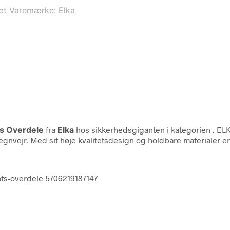
æt
Varemærke:
Elka
ts Overdele
fra
Elka
hos sikkerhedsgiganten i kategorien
. EL
 regnvejr. Med sit høje kvalitetsdesign og holdbare materialer 
nts-overdele 5706219187147