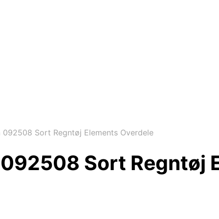
n 092508 Sort Regntøj Elements Overdele
n 092508 Sort Regntøj 