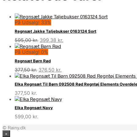
På Udsalg! 33%
Regnsæt Jakke Taljebukser 0163124 Sort
Den
Den
595,00
kr.
399,38
kr.
oprindelige
aktuelle
På Udsalg! 0%
pris
pris
var:
er:
Regnsæt Børn Rød
595,00 kr..
399,38 kr..
Den
Den
377,50
kr.
376,50
kr.
oprindelige
aktuelle
pris
pris
Elka Regnsæt Til Børn 092508 Rød Regntøj Elements Overdel
var:
er:
377,50
kr.
377,50 kr..
376,50 kr..
Elka Regnsæt Navy
599,00
kr.
© Rainy.dk
×