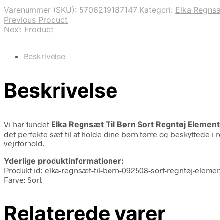
Varenummer (SKU):
5706219187147
Kategori:
Elka Regns
Previous Product
Next Product
Beskrivelse
Beskrivelse
Vi har fundet
Elka Regnsæt Til Børn Sort Regntøj Elemen
det perfekte sæt til at holde dine børn tørre og beskyttede i
vejrforhold.
Yderlige produktinformationer:
Produkt id: elka-regnsæt-til-børn-092508-sort-regntøj-eleme
Farve: Sort
Relaterede varer