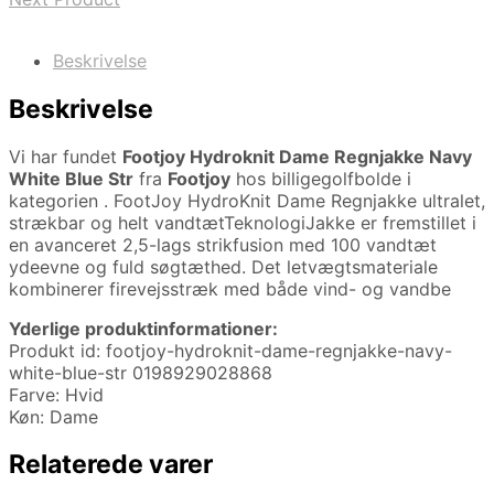
Beskrivelse
Beskrivelse
Vi har fundet
Footjoy Hydroknit Dame Regnjakke Navy
White Blue Str
fra
Footjoy
hos billigegolfbolde i
kategorien
. FootJoy HydroKnit Dame Regnjakke ultralet,
strækbar og helt vandtætTeknologiJakke er fremstillet i
en avanceret 2,5-lags strikfusion med 100 vandtæt
ydeevne og fuld søgtæthed. Det letvægtsmateriale
kombinerer firevejsstræk med både vind- og vandbe
Yderlige produktinformationer:
Produkt id: footjoy-hydroknit-dame-regnjakke-navy-
white-blue-str 0198929028868
Farve: Hvid
Køn: Dame
Relaterede varer