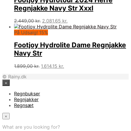
Footjoy Hydrotour 2024 Herre
Regnjakke Navy Str Xxxl
Den
Den
2.449,00
kr.
2.081,65
kr.
oprindelige
aktuelle
pris
pris
På Udsalg! 15%
var:
er:
2.449,00 kr..
2.081,65 kr..
Footjoy Hydrolite Dame Regnjakke
Navy Str
Den
Den
1.899,00
kr.
1.614,15
kr.
oprindelige
aktuelle
© Rainy.dk
pris
pris
×
var:
er:
1.899,00 kr..
1.614,15 kr..
Regnbukser
Regnjakker
Regnsæt
×
What are you looking for?