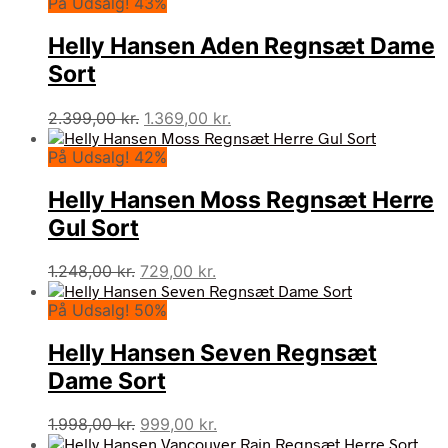
På Udsalg! 43%
Helly Hansen Aden Regnsæt Dame
Sort
Den
Den
2.399,00
kr.
1.369,00
kr.
oprindelige
aktuelle
På Udsalg! 42%
pris
pris
var:
er:
Helly Hansen Moss Regnsæt Herre
2.399,00 kr..
1.369,00 kr..
Gul Sort
Den
Den
1.248,00
kr.
729,00
kr.
oprindelige
aktuelle
På Udsalg! 50%
pris
pris
var:
er:
Helly Hansen Seven Regnsæt
1.248,00 kr..
729,00 kr..
Dame Sort
Den
Den
1.998,00
kr.
999,00
kr.
oprindelige
aktuelle