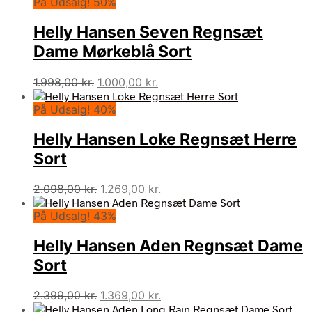
På Udsalg! 50%
Helly Hansen Seven Regnsæt
Dame Mørkeblå Sort
Den
Den
1.998,00
kr.
1.000,00
kr.
oprindelige
aktuelle
På Udsalg! 40%
pris
pris
var:
er:
Helly Hansen Loke Regnsæt Herre
1.998,00 kr..
1.000,00 kr..
Sort
Den
Den
2.098,00
kr.
1.269,00
kr.
oprindelige
aktuelle
På Udsalg! 43%
pris
pris
var:
er:
Helly Hansen Aden Regnsæt Dame
2.098,00 kr..
1.269,00 kr..
Sort
Den
Den
2.399,00
kr.
1.369,00
kr.
oprindelige
aktuelle