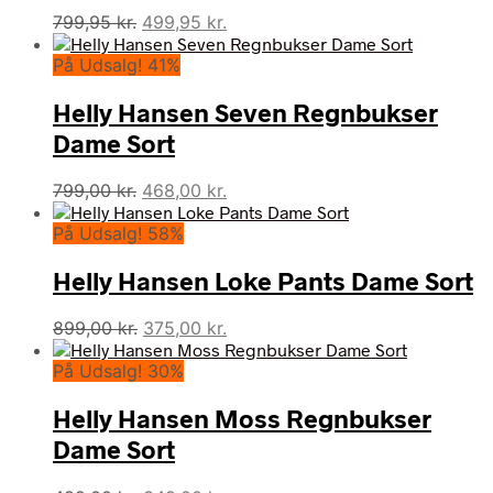
Den
Den
799,95
kr.
499,95
kr.
oprindelige
aktuelle
På Udsalg! 41%
pris
pris
var:
er:
Helly Hansen Seven Regnbukser
799,95 kr..
499,95 kr..
Dame Sort
Den
Den
799,00
kr.
468,00
kr.
oprindelige
aktuelle
På Udsalg! 58%
pris
pris
var:
er:
Helly Hansen Loke Pants Dame Sort
799,00 kr..
468,00 kr..
Den
Den
899,00
kr.
375,00
kr.
oprindelige
aktuelle
På Udsalg! 30%
pris
pris
var:
er:
Helly Hansen Moss Regnbukser
899,00 kr..
375,00 kr..
Dame Sort