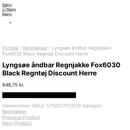
Rainy
Rainy
Forside
/
Regnjakker
/
Lyngsøe åndbar Regnjakke
Fox6030 Black Regntøj Discount Herre
Lyngsøe åndbar Regnjakke Fox6030
Black Regntøj Discount Herre
648,75
kr.
Bedste Pris Fundet på Price Index
Varenummer (SKU):
5708217013510
Kategori:
Regnjakker
Previous Product
Next Product