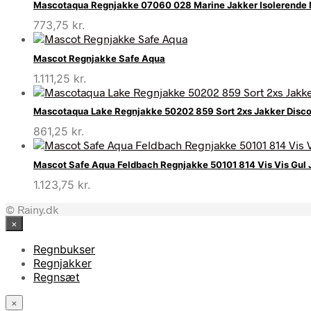
Mascotaqua Regnjakke 07060 028 Marine Jakker Isolerende 
773,75
kr.
Mascot Regnjakke Safe Aqua
1.111,25
kr.
Mascotaqua Lake Regnjakke 50202 859 Sort 2xs Jakker Disco
861,25
kr.
Mascot Safe Aqua Feldbach Regnjakke 50101 814 Vis Vis Gul 
1.123,75
kr.
© Rainy.dk
×
Regnbukser
Regnjakker
Regnsæt
×