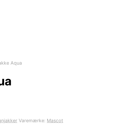
akke Aqua
ua
njakker
Varemærke:
Mascot