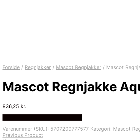
Forside
/
Regnjakker
/
Mascot Regnjakker
/
Mascot Regnj
Mascot Regnjakke Aq
836,25
kr.
Bedste Pris Fundet på Price Index
Varenummer (SKU):
5707209777577
Kategori:
Mascot Reg
Previous Product