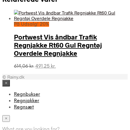
På Udsalg! 20%
Portwest Vis åndbar Trafik
Regnjakke Rt60 Gul Regntøj
Overdele Regnjakke
Den
Den
614,06
kr.
491,25
kr.
oprindelige
aktuelle
© Rainy.dk
pris
pris
var:
er:
×
614,06 kr..
491,25 kr..
Regnbukser
Regnjakker
Regnsæt
×
What are you looking for?