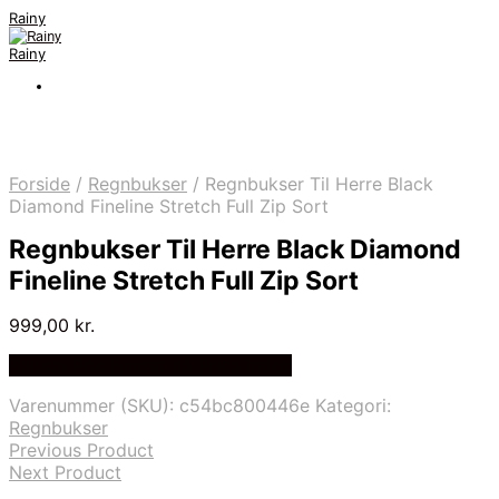
Rainy
Rainy
Forside
/
Regnbukser
/
Regnbukser Til Herre Black
Diamond Fineline Stretch Full Zip Sort
Regnbukser Til Herre Black Diamond
Fineline Stretch Full Zip Sort
999,00
kr.
Bedste Pris Fundet på Price Index
Varenummer (SKU):
c54bc800446e
Kategori:
Regnbukser
Previous Product
Next Product