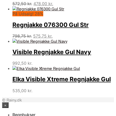
Den
Den
572,50
kr.
478,00
kr.
oprindelige
aktuelle
På Udsalg! 28%
pris
pris
var:
er:
Regnjakke 076300 Gul Str
572,50 kr..
478,00 kr..
Den
Den
798,75
kr.
575,75
kr.
oprindelige
aktuelle
pris
pris
Visible Regnjakke Gul Navy
var:
er:
798,75 kr..
575,75 kr..
992,50
kr.
Elka Visible Xtreme Regnjakke Gul
535,00
kr.
© Rainy.dk
×
Regnbukser