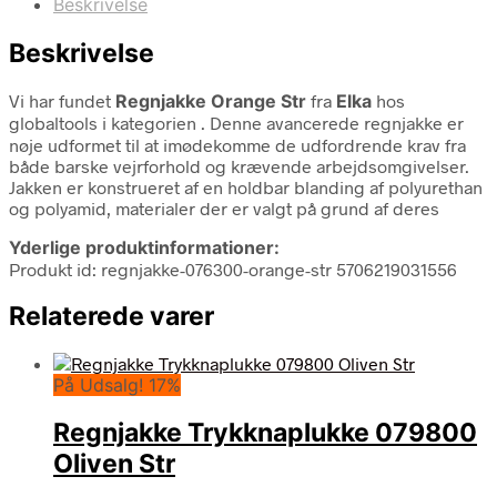
Beskrivelse
Beskrivelse
Vi har fundet
Regnjakke Orange Str
fra
Elka
hos
globaltools i kategorien
. Denne avancerede regnjakke er
nøje udformet til at imødekomme de udfordrende krav fra
både barske vejrforhold og krævende arbejdsomgivelser.
Jakken er konstrueret af en holdbar blanding af polyurethan
og polyamid, materialer der er valgt på grund af deres
Yderlige produktinformationer:
Produkt id: regnjakke-076300-orange-str 5706219031556
Relaterede varer
På Udsalg! 17%
Regnjakke Trykknaplukke 079800
Oliven Str