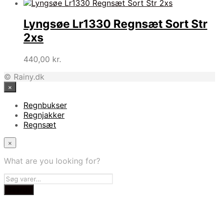
Lyngsøe Lr1330 Regnsæt Sort Str
2xs
440,00
kr.
© Rainy.dk
×
Regnbukser
Regnjakker
Regnsæt
×
What are you looking for?