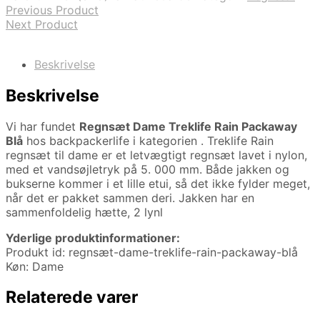
348,00 kr..
249,00 kr..
Previous Product
Next Product
Beskrivelse
Beskrivelse
Vi har fundet
Regnsæt Dame Treklife Rain Packaway
Blå
hos backpackerlife i kategorien
. Treklife Rain
regnsæt til dame er et letvægtigt regnsæt lavet i nylon,
med et vandsøjletryk på 5. 000 mm. Både jakken og
bukserne kommer i et lille etui, så det ikke fylder meget,
når det er pakket sammen deri. Jakken har en
sammenfoldelig hætte, 2 lynl
Yderlige produktinformationer:
Produkt id: regnsæt-dame-treklife-rain-packaway-blå
Køn: Dame
Relaterede varer