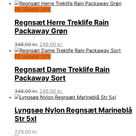
På Udsalg! 28%
Regnsæt Herre Treklife Rain
Packaway Grøn
Den
Den
348,00
kr.
249,00
kr.
oprindelige
aktuelle
pris
pris
På Udsalg! 28%
var:
er:
348,00 kr..
249,00 kr..
Regnsæt Dame Treklife Rain
Packaway Sort
Den
Den
348,00
kr.
249,00
kr.
oprindelige
aktuelle
pris
pris
var:
er:
Lyngsøe Nylon Regnsæt Marineblå
348,00 kr..
249,00 kr..
Str 5xl
229,00
kr.