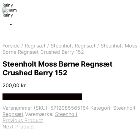
Rainy
Rainy
Forside
/
Regnsæt
/
Steenholt Regnsæt
/
Steenholt Moss
Børne Regnsæt Crushed Berry 152
Steenholt Moss Børne Regnsæt
Crushed Berry 152
200,00
kr.
Bedste Pris Fundet på Price Index
Varenummer (SKU):
5712985565164
Kategori:
Steenholt
Regnsæt
Varemærke:
Steenholt
Previous Product
Next Product