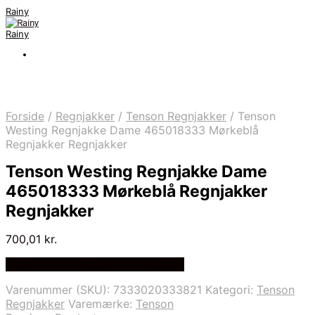
Rainy
Rainy
Forside
/
Regnjakker
/
Tenson Regnjakker
/
Tenson
Westing Regnjakke Dame 465018333 Mørkeblå
Regnjakker Regnjakker
Tenson Westing Regnjakke Dame
465018333 Mørkeblå Regnjakker
Regnjakker
700,01
kr.
Bedste Pris Fundet på Price Index
Varenummer (SKU):
7333020333821
Kategori:
Tenson
Regnjakker
Varemærke:
Tenson