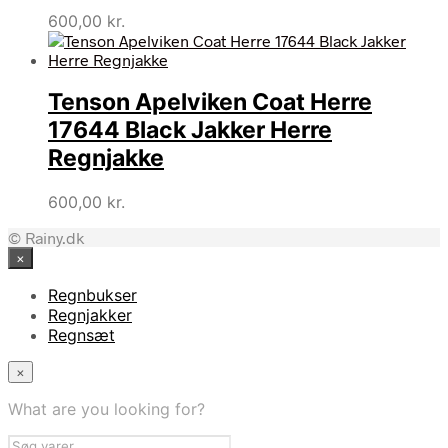
600,00
kr.
Tenson Apelviken Coat Herre
17644 Black Jakker Herre
Regnjakke
600,00
kr.
© Rainy.dk
×
Regnbukser
Regnjakker
Regnsæt
×
What are you looking for?