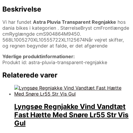
Beskrivelse
Vi har fundet
Astra Pluvia Transparent Regnjakke
hos
dania bikes i kategorien
. StørrelseBryst cmFrontlængde
cmRyglængde cmS904864M9450.
568L1005270XL10555722XL1125674Når vejret skifter,
og regnen begynder at falde, er det afgørende
Yderlige produktinformationer:
Produkt id: astra-pluvia-transparent-regnjakke
Relaterede varer
Lyngsøe Regnjakke Vind Vandtæt
Fast Hætte Med Snøre Lr55 Str Vis
Gul