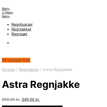
Rainy
Rainy
Regnbukser
Regnjakker
Regnsæt
På Udsalg! 50%
Forside
/
Regnjakker
/
Astra Regnjakke
Astra Regnjakke
Den
Den
699,00
kr.
349,00
kr.
oprindelige
aktuelle