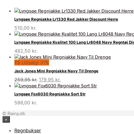
Lyngsøe Regnjakke Lr1330 Red Jakker Discount Herre
510,00
kr.
Lyngsøe Regnjakke Kvalitet 100 Lang Lr8048 Navy Regntøj Di
482,50
kr.
På Udsalg! 31%
Jack Jones Mini Regnjakke Navy Til Drenge
Den
Den
259,95
kr.
179,95
kr.
oprindelige
aktuelle
pris
pris
Lyngsøe Fox6030 Regnjakke Sort Str
var:
er:
586,00
kr.
259,95 kr..
179,95 kr..
© Rainy.dk
×
Regnbukser