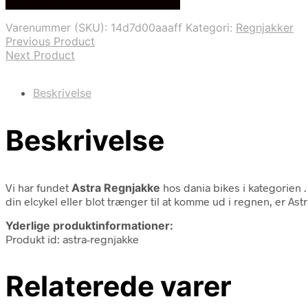
Bedste Pris Fundet på Price Index
pris
pris
var:
er:
Varenummer (SKU):
14d7d00aaaff
Kategori:
Regnjakker
699,00 kr..
349,00 kr..
Previous Product
Next Product
Beskrivelse
Beskrivelse
Vi har fundet
Astra Regnjakke
hos dania bikes i kategorien
din elcykel eller blot trænger til at komme ud i regnen, er A
Yderlige produktinformationer:
Produkt id: astra-regnjakke
Relaterede varer