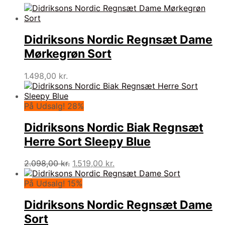
Didriksons Nordic Regnsæt Dame
Mørkegrøn Sort
1.498,00
kr.
På Udsalg! 28%
Didriksons Nordic Biak Regnsæt
Herre Sort Sleepy Blue
Den
Den
2.098,00
kr.
1.519,00
kr.
oprindelige
aktuelle
pris
pris
På Udsalg! 15%
var:
er:
2.098,00 kr..
1.519,00 kr..
Didriksons Nordic Regnsæt Dame
Sort