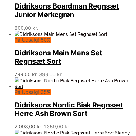
Didriksons Boardman Regnsæt
Junior Mørkegrøn
800,00
kr.
På Udsalg! 50%
Didriksons Main Mens Set
Regnsæt Sort
Den
Den
799,00
kr.
399,00
kr.
oprindelige
aktuelle
pris
pris
På Udsalg! 35%
var:
er:
799,00 kr..
399,00 kr..
Didriksons Nordic Biak Regnsæt
Herre Ash Brown Sort
Den
Den
2.098,00
kr.
1.359,00
kr.
oprindelige
aktuelle