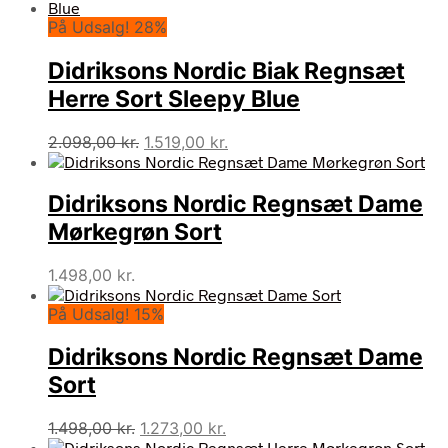
pris
pris
På Udsalg! 28%
var:
er:
2.098,00 kr..
1.359,00 kr..
Didriksons Nordic Biak Regnsæt
Herre Sort Sleepy Blue
Den
Den
2.098,00
kr.
1.519,00
kr.
oprindelige
aktuelle
pris
pris
Didriksons Nordic Regnsæt Dame
var:
er:
2.098,00 kr..
1.519,00 kr..
Mørkegrøn Sort
1.498,00
kr.
På Udsalg! 15%
Didriksons Nordic Regnsæt Dame
Sort
Den
Den
1.498,00
kr.
1.273,00
kr.
oprindelige
aktuelle