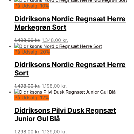
På Udsalg! 10%
pris
pris
var:
er:
Didriksons Nordic Regnsæt Herre
1.498,00 kr..
1.273,00 kr..
Mørkegrøn Sort
Den
Den
1.498,00
kr.
1.348,00
kr.
oprindelige
aktuelle
På Udsalg! 20%
pris
pris
var:
er:
Didriksons Nordic Regnsæt Herre
1.498,00 kr..
1.348,00 kr..
Sort
Den
Den
1.498,00
kr.
1.198,00
kr.
oprindelige
aktuelle
På Udsalg! 12%
pris
pris
var:
er:
Didriksons Pilvi Dusk Regnsæt
1.498,00 kr..
1.198,00 kr..
Junior Gul Blå
Den
Den
1.298,00
kr.
1.139,00
kr.