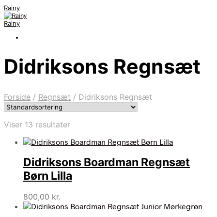
Rainy
Rainy
Didriksons Regnsæt
Forside
/
Regnsæt
/
Didriksons Regnsæt
Viser 13 resultater
Didriksons Boardman Regnsæt
Børn Lilla
800,00
kr.