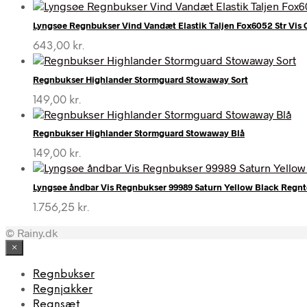
Lyngsøe Regnbukser Vind Vandæt Elastik Taljen Fox6052 Str Vis G
643,00
kr.
Regnbukser Highlander Stormguard Stowaway Sort
149,00
kr.
Regnbukser Highlander Stormguard Stowaway Blå
149,00
kr.
Lyngsøe åndbar Vis Regnbukser 99989 Saturn Yellow Black Regntø
1.756,25
kr.
© Rainy.dk
×
Regnbukser
Regnjakker
Regnsæt