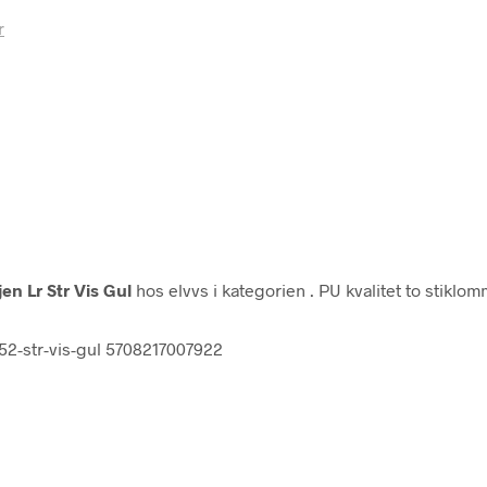
r
n Lr Str Vis Gul
hos elvvs i kategorien
. PU kvalitet to stiklo
r52-str-vis-gul 5708217007922