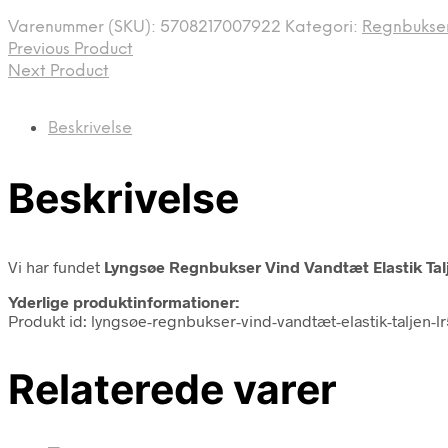
Varenummer (SKU):
5708217007922
Kategori:
Regnbukse
Previous Product
Next Product
Beskrivelse
Beskrivelse
Vi har fundet
Lyngsøe Regnbukser Vind Vandtæt Elastik Talje
Yderlige produktinformationer:
Produkt id: lyngsøe-regnbukser-vind-vandtæt-elastik-taljen-l
Relaterede varer