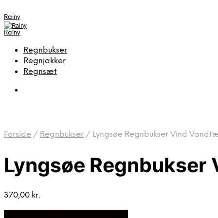
Rainy
Rainy
Regnbukser
Regnjakker
Regnsæt
Forside
/
Regnbukser
/
Lyngsøe Regnbukser Vind Vandtæt E
Lyngsøe Regnbukser Vi
370,00
kr.
Bedste Pris Fundet på Price Index