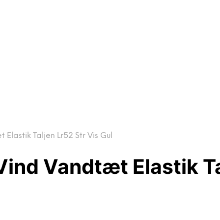
lastik Taljen Lr52 Str Vis Gul
nd Vandtæt Elastik Tal