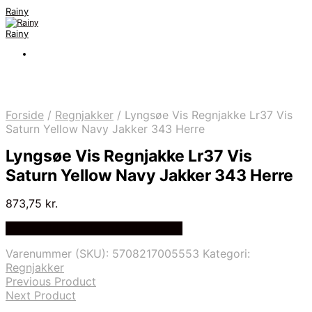
Rainy
Rainy
Forside
/
Regnjakker
/
Lyngsøe Vis Regnjakke Lr37 Vis
Saturn Yellow Navy Jakker 343 Herre
Lyngsøe Vis Regnjakke Lr37 Vis
Saturn Yellow Navy Jakker 343 Herre
873,75
kr.
Bedste Pris Fundet på Price Index
Varenummer (SKU):
5708217005553
Kategori:
Regnjakker
Previous Product
Next Product