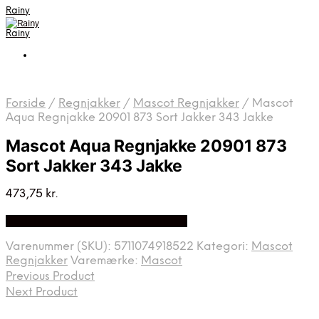
Rainy
Rainy
Forside
/
Regnjakker
/
Mascot Regnjakker
/
Mascot
Aqua Regnjakke 20901 873 Sort Jakker 343 Jakke
Mascot Aqua Regnjakke 20901 873
Sort Jakker 343 Jakke
473,75
kr.
Bedste Pris Fundet på Price Index
Varenummer (SKU):
5711074918522
Kategori:
Mascot
Regnjakker
Varemærke:
Mascot
Previous Product
Next Product