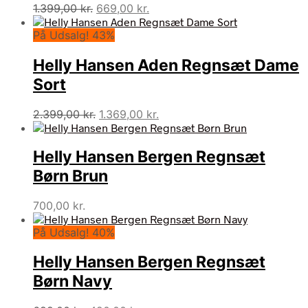
Den
Den
1.399,00
kr.
669,00
kr.
oprindelige
aktuelle
På Udsalg! 43%
pris
pris
var:
er:
Helly Hansen Aden Regnsæt Dame
1.399,00 kr..
669,00 kr..
Sort
Den
Den
2.399,00
kr.
1.369,00
kr.
oprindelige
aktuelle
pris
pris
Helly Hansen Bergen Regnsæt
var:
er:
2.399,00 kr..
1.369,00 kr..
Børn Brun
700,00
kr.
På Udsalg! 40%
Helly Hansen Bergen Regnsæt
Børn Navy