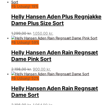
pris
pris
På Udsalg! 19%
var:
er:
1.299,00 kr..
974,00 kr..
Helly Hansen Aden Plus Regnjakke
Dame Plus Size Sort
Den
Den
1.299,00
kr.
1.050,00
kr.
oprindelige
aktuelle
På Udsalg! 59%
pris
pris
var:
er:
Helly Hansen Aden Rain Regnsæt
1.299,00 kr..
1.050,00 kr..
Dame Pink Sort
Den
Den
2.198,00
kr.
900,00
kr.
oprindelige
aktuelle
På Udsalg! 52%
pris
pris
var:
er:
Helly Hansen Aden Rain Regnsæt
2.198,00 kr..
900,00 kr..
Dame Sort
Den
Den