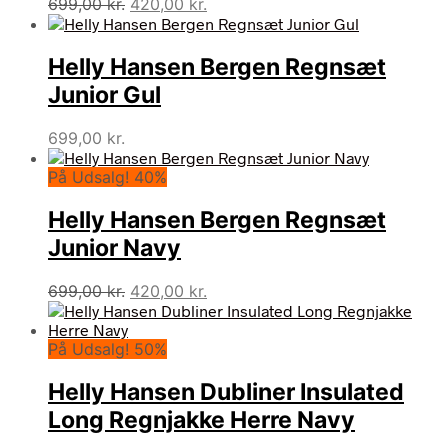
Den
Den
699,00
kr.
420,00
kr.
oprindelige
aktuelle
pris
pris
Helly Hansen Bergen Regnsæt
var:
er:
699,00 kr..
420,00 kr..
Junior Gul
699,00
kr.
På Udsalg! 40%
Helly Hansen Bergen Regnsæt
Junior Navy
Den
Den
699,00
kr.
420,00
kr.
oprindelige
aktuelle
pris
pris
På Udsalg! 50%
var:
er:
699,00 kr..
420,00 kr..
Helly Hansen Dubliner Insulated
Long Regnjakke Herre Navy