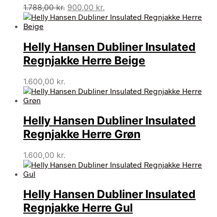
Den
Den
1.788,00
kr.
900,00
kr.
oprindelige
aktuelle
pris
pris
var:
er:
Helly Hansen Dubliner Insulated
1.788,00 kr..
900,00 kr..
Regnjakke Herre Beige
1.600,00
kr.
Helly Hansen Dubliner Insulated
Regnjakke Herre Grøn
1.600,00
kr.
Helly Hansen Dubliner Insulated
Regnjakke Herre Gul