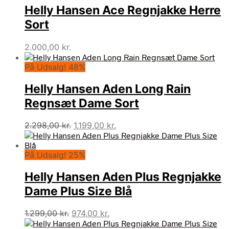
Helly Hansen Ace Regnjakke Herre
Sort
2.000,00
kr.
På Udsalg! 48%
Helly Hansen Aden Long Rain
Regnsæt Dame Sort
Den
Den
2.298,00
kr.
1.199,00
kr.
oprindelige
aktuelle
pris
pris
På Udsalg! 25%
var:
er:
2.298,00 kr..
1.199,00 kr..
Helly Hansen Aden Plus Regnjakke
Dame Plus Size Blå
Den
Den
1.299,00
kr.
974,00
kr.
oprindelige
aktuelle