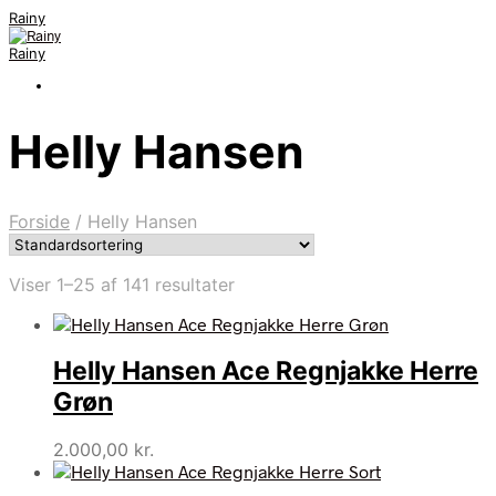
Rainy
Rainy
Helly Hansen
Forside
/
Helly Hansen
Viser 1–25 af 141 resultater
Helly Hansen Ace Regnjakke Herre
Grøn
2.000,00
kr.