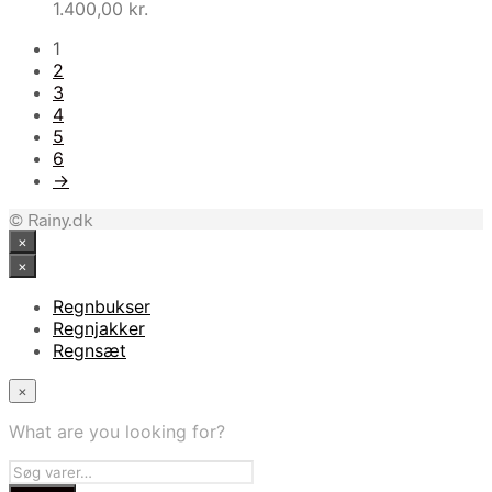
1.400,00
kr.
1
2
3
4
5
6
→
© Rainy.dk
×
×
Regnbukser
Regnjakker
Regnsæt
×
What are you looking for?