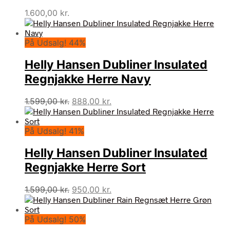
1.600,00
kr.
På Udsalg! 44%
Helly Hansen Dubliner Insulated
Regnjakke Herre Navy
Den
Den
1.599,00
kr.
888,00
kr.
oprindelige
aktuelle
pris
pris
På Udsalg! 41%
var:
er:
1.599,00 kr..
888,00 kr..
Helly Hansen Dubliner Insulated
Regnjakke Herre Sort
Den
Den
1.599,00
kr.
950,00
kr.
oprindelige
aktuelle
pris
pris
På Udsalg! 50%
var:
er: